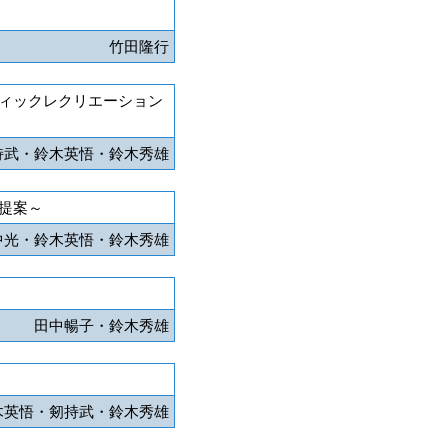
竹田隆行
ィックレクリエーション
持武・鈴木英悟・鈴木秀雄
提案～
中光・鈴木英悟・鈴木秀雄
田中暢子・鈴木秀雄
木英悟・剱持武・鈴木秀雄