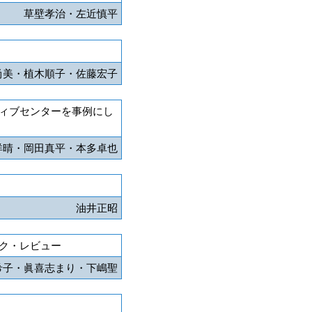
草壁孝治・左近慎平
尚美・植木順子・佐藤宏子
ィブセンターを事例にし
洋晴・岡田真平・本多卓也
油井正昭
ク・レビュー
希子・眞喜志まり・下嶋聖