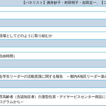
【パネリスト】酒井妙子・村田明子・吉田圭一、【
現場としてどのように取り組むか
自由時間）
る学生リーダーの活動意識に関する報告 ～都内A地区リーダー達
営高齢者（含認知症者）介護型住居・デイサービスセンター併設につ
ログラムから～