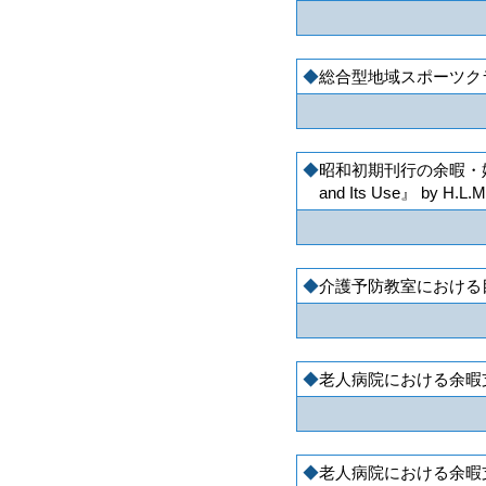
総合型地域スポーツク
昭和初期刊行の余暇・娯
and Its Use』 by H.L
介護予防教室における
老人病院における余暇
老人病院における余暇