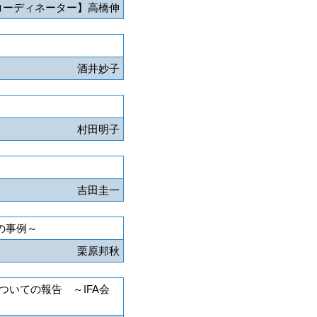
コーディネーター】高橋伸
酒井妙子
村田明子
吉田圭一
の事例～
栗原邦秋
いての報告 ～IFA会