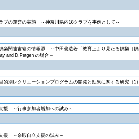
ラブの運営の実態 ～神奈川県内18クラブを事例として～
楽関連書籍の情報源 ～中田俊造著『教育上より見たる娯樂（娯楽）と
.May and D.Petgen の場合～
目的別レクリエーションプログラムの開発と効果に関する研究（1
支援 ～行事参加者増加への試み～
支援 ～余暇自立支援の試み～