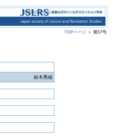
TOPページ
＞ 第57号
鈴木秀雄