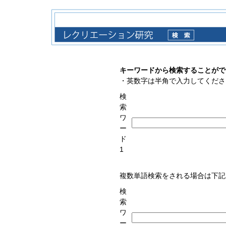
キーワードから検索することがで
・英数字は半角で入力してくださ
検
索
ワ
ー
ド
1
複数単語検索をされる場合は下記
検
索
ワ
ー