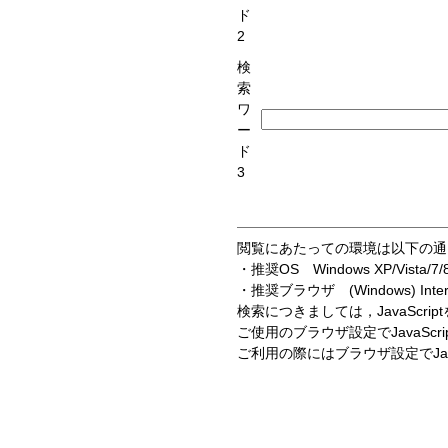
ド
2
検
索
ワ
ー
ド
3
閲覧にあたっての環境は以下の通
・推奨OS Windows XP/Vista/
・推奨ブラウザ (Windows) Internet 
検索につきましては，JavaScri
ご使用のブラウザ設定でJavaS
ご利用の際にはブラウザ設定でJa