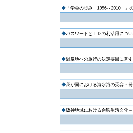
「学会の歩み―1996～2010―
パスワードとＩＤの利活用につい
温泉地への旅行の決定要因に関す
我が固における海水浴の受容・発
阪神地域における余暇生活文化～