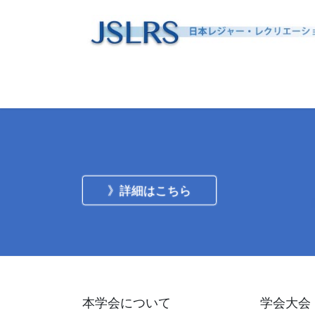
コ
ナ
ン
ビ
テ
ゲ
ン
ー
ツ
シ
へ
ョ
ス
ン
キ
に
ッ
移
プ
動
》詳細はこちら
本学会について
学会大会