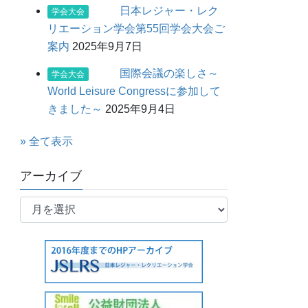
日本レジャー・レク
学会大会
リエーション学会第55回学会大会ご
案内
2025年9月7日
国際会議の楽しさ～
学会大会
World Leisure Congressに参加して
きました～
2025年9月4日
» 全て表示
アーカイブ
ア
ー
カ
イ
ブ