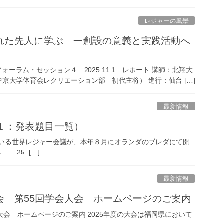
レジャーの風景
れた先人に学ぶ ー創設の意義と実践活動へ
ォーラム・セッション４ 2025.11.1 レポート 講師：北翔大
京大学体育会レクリエーション部 初代主将） 進行：仙台 […]
最新情報
１：発表題目一覧）
ごとに開催している世界レジャー会議が、本年８月にオランダのブレダにて開
s 25- […]
最新情報
会 第55回学会大会 ホームページのご案内
会 ホームページのご案内 2025年度の大会は福岡県において