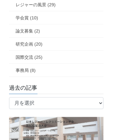
レジャーの風景 (29)
学会賞 (10)
論文募集 (2)
研究企画 (20)
国際交流 (25)
事務局 (8)
過去の記事
過
去
の
記
事