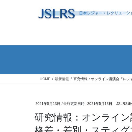
コ
ナ
ン
ビ
テ
ゲ
ン
ー
ツ
シ
へ
ョ
ス
ン
キ
に
ッ
移
プ
動
HOME
最新情報
研究情報：オンライン講演会「レジ
2021年5月13日
/ 最終更新日時 :
2021年5月13日
JSLRS
研究情報：オンライン
格差・差別・スティグ