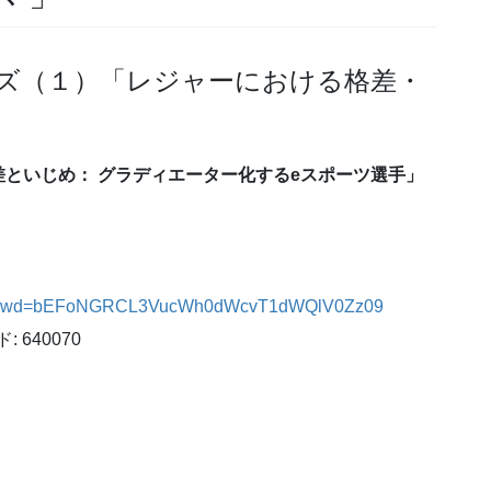
研究シリーズ（１）「レジャーにおける格差・
といじめ： グラディエーター化するeスポーツ選手」
08936?pwd=bEFoNGRCL3VucWh0dWcvT1dWQlV0Zz09
 640070