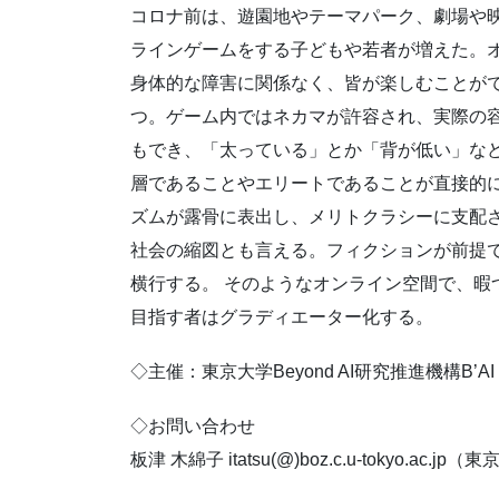
コロナ前は、遊園地やテーマパーク、劇場や
ラインゲームをする子どもや若者が増えた。
身体的な障害に関係なく、皆が楽しむことが
つ。ゲーム内ではネカマが許容され、実際の
もでき、「太っている」とか「背が低い」など
層であることやエリートであることが直接的
ズムが露骨に表出し、メリトクラシーに支配
社会の縮図とも言える。フィクションが前提
横行する。 そのようなオンライン空間で、暇
目指す者はグラディエーター化する。
◇主催：東京大学Beyond AI研究推進機構B’AI Gl
◇お問い合わせ
板津 木綿子 itatsu(@)boz.c.u-tokyo.a