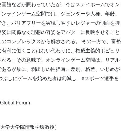
映画館などが賑わっていたが、今はステイホームでオン
オンラインゲーム空間では、ジェンダーや人種、年齢、
でき、バリアフリーを実現しやすいレジャーの側面を持
容姿に関係なく理想の容姿をアバターに反映させること
のコンプレックスから解放される。 その一方で、富裕
に有利に働くことはない代わりに、権威主義的ポピュリ
される。その意味で、オンラインゲーム空間は、リアル
であるが故に、剥出しの性描写、差別、格差、いじめが
つぶしにゲームを始めた者は幻滅し、eスポーツ選手を
obal Forum
c.jp（東京大学大学院情報学環教授）