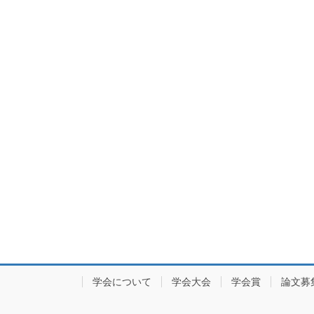
学会について
学会大会
学会賞
論文募