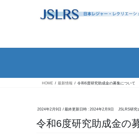
コ
ナ
ン
ビ
テ
ゲ
ン
ー
ツ
シ
へ
ョ
ス
ン
キ
に
ッ
移
プ
動
HOME
最新情報
令和6度研究助成金の募集について
2024年2月9日
/ 最終更新日時 :
2024年2月9日
JSLRS研
令和6度研究助成金の