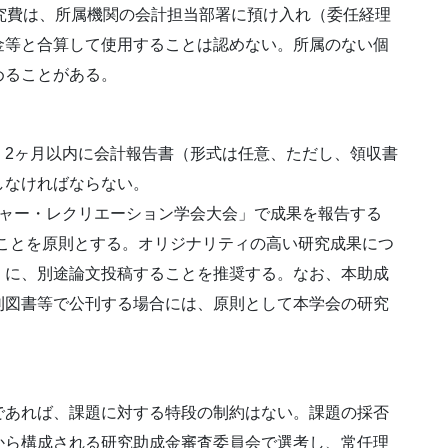
究費は、所属機関の会計担当部署に預け入れ（委任経理
金等と合算して使用することは認めない。所属のない個
めることがある。
、2ヶ月以内に会計報告書（形式は任意、ただし、領収書
しなければならない。
ジャー・レクリエーション学会大会」で成果を報告する
ことを原則とする。オリジナリティの高い研究成果につ
」に、別途論文投稿することを推奨する。なお、本助成
刊図書等で公刊する場合には、原則として本学会の研究
であれば、課題に対する特段の制約はない。課題の採否
から構成される研究助成金審査委員会で選考し、常任理