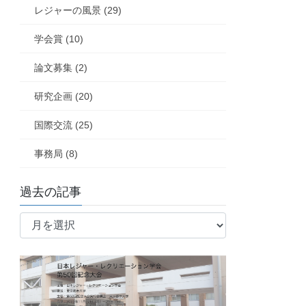
レジャーの風景 (29)
学会賞 (10)
論文募集 (2)
研究企画 (20)
国際交流 (25)
事務局 (8)
過去の記事
過
去
の
記
事