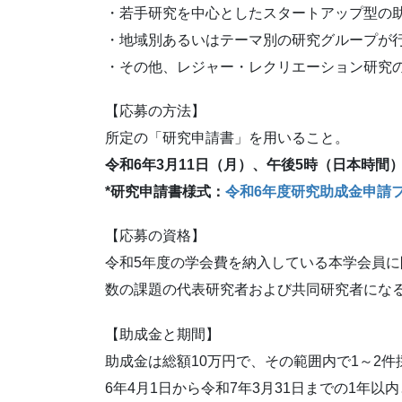
・若手研究を中心としたスタートアップ型の
・地域別あるいはテーマ別の研究グループが
・その他、レジャー・レクリエーション研究
【応募の方法】
所定の「研究申請書」を用いること。
令和6
年3
月11
日（月）、午後5
時（日本時間
*研究申請書様式：
令和6年度研究助成金申請
【応募の資格】
令和5年度の学会費を納入している本学会員
数の課題の代表研究者および共同研究者になる
【助成金と期間】
助成金は総額10万円で、その範囲内で1～2
6年4月1日から令和7年3月31日までの1年