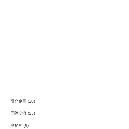
カテゴリー
最新情報 (125)
学会大会 (30)
レジャーの風景 (29)
学会賞 (10)
論文募集 (2)
研究企画 (20)
国際交流 (25)
事務局 (8)