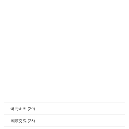
カテゴリー
最新情報 (125)
学会大会 (30)
レジャーの風景 (29)
学会賞 (10)
論文募集 (2)
研究企画 (20)
国際交流 (25)