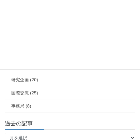
カテゴリー
最新情報 (125)
学会大会 (30)
レジャーの風景 (29)
学会賞 (10)
論文募集 (2)
研究企画 (20)
国際交流 (25)
事務局 (8)
過去の記事
過
去