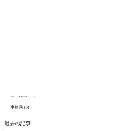
カテゴリー
最新情報 (125)
学会大会 (30)
レジャーの風景 (29)
学会賞 (10)
論文募集 (2)
研究企画 (20)
国際交流 (25)
事務局 (8)
過去の記事