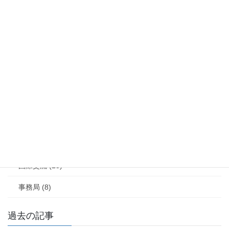
カテゴリー
最新情報 (125)
学会大会 (30)
レジャーの風景 (29)
学会賞 (10)
論文募集 (2)
研究企画 (20)
国際交流 (25)
事務局 (8)
過去の記事