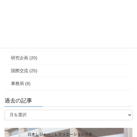
学会大会 (30)
レジャーの風景 (29)
学会賞 (10)
論文募集 (2)
研究企画 (20)
国際交流 (25)
事務局 (8)
過去の記事
過
去
の
記
事